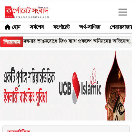
হোম
সর্বশেষ
কর্পোরেট
অর্থ-বাণিজ্য
শেয়ারবাজা
মেঘনার ভাঙনরোধে জিও ব্যাগ প্রকল্পে অনিয়মের অভিযোগ, নদীরকূলে 
শিরোনাম