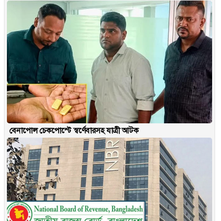
বেনাপোল চেকপোস্টে স্বর্ণেবারসহ যাত্রী আটক