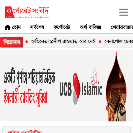
হোম
সর্বশেষ
কর্পোরেট
অর্থ-বাণিজ্য
শেয়ারবাজা
িট
অভিনেতা প্রদীপ রাওয়াত আর নেই
বেনাপোল চেকপোস্টে স্বর
শিরোনাম