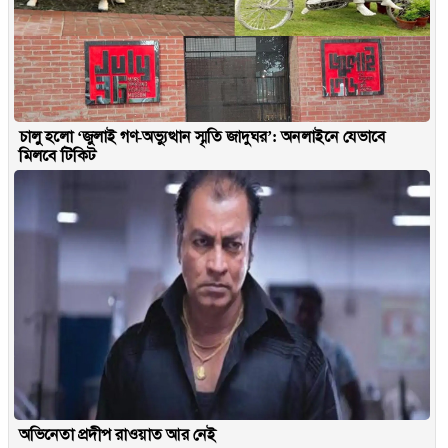
চালু হলো ‘জুলাই গণ-অভ্যুত্থান স্মৃতি জাদুঘর’: অনলাইনে যেভাবে
মিলবে টিকিট
অভিনেতা প্রদীপ রাওয়াত আর নেই