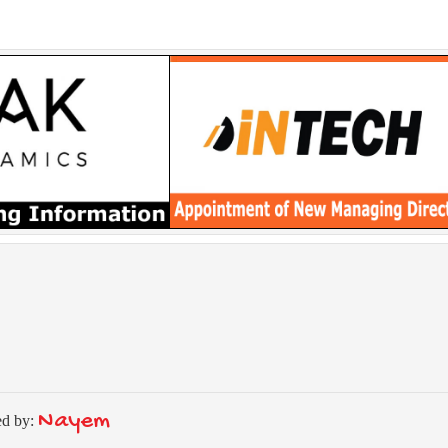
Nayem
ed by: