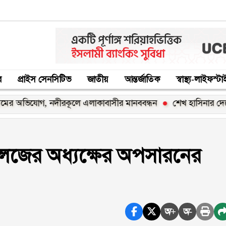
র
প্রাইস সেনসিটিভ
জাতীয়
আন্তর্জাতিক
স্বাস্থ্য-লাইফস্ট
িযোগ, নদীরকূলে এলাকাবাসীর মানববন্ধন
শেখ হাসিনার দেশে ফিরার 
লেজের অধ্যক্ষের অপসারনের
অ+
অ-