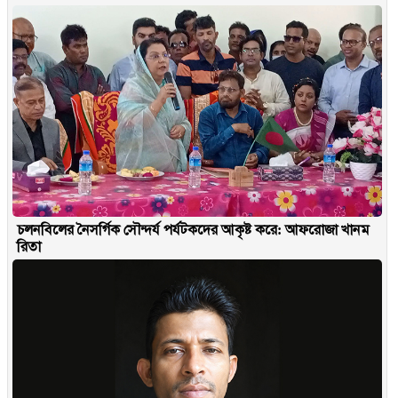
চলনবিলের নৈসর্গিক সৌন্দর্য পর্যটকদের আকৃষ্ট করে: আফরোজা খানম
রিতা