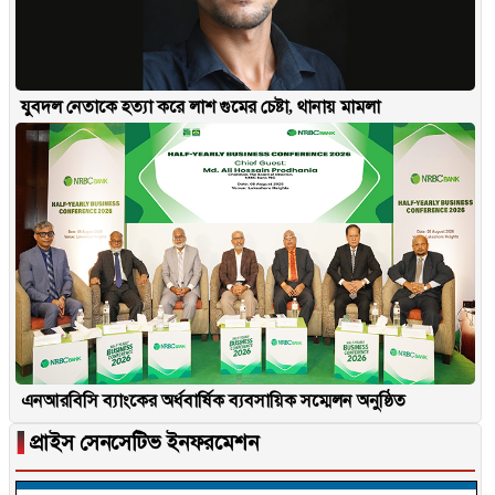
যুবদল নেতাকে হত্যা করে লাশ গুমের চেষ্টা, থানায় মামলা
এনআরবিসি ব্যাংকের অর্ধবার্ষিক ব্যবসায়িক সম্মেলন অনুষ্ঠিত
▐
প্রাইস সেনসেটিভ ইনফরমেশন