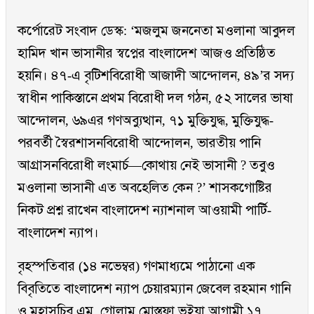
কর্পোরেট সংবাদ ডেস্ক: ‘মজলুম জননেতা মওলানা আবুদল
হামিদ খান ভাসানীর স্বপ্নের বাংলাদেশ আজও প্রতিষ্ঠিত
হয়নি। ৪৭-এ বৃটিশবিরোধী আজাদী আন্দোলন, ৪৯’র সদ্য
স্বাধীন পাকিস্তানে প্রথম বিরোধী দল গঠন, ৫২ সালের ভাষা
আন্দোলন, ৬৯এর গণঅব্যুত্থান, ৭১ মুক্তিযুদ্ধ, মুক্তিযুদ্ধ-
পরবর্তী স্বৈরশাসনবিরোধী আন্দোলন, ভারতীয় পানি
আগ্রাসনবিরোধী লংমার্চ—কোথায় নেই ভাসানী ? তবুও
মওলানা ভাসানী এত অবহেলিত কেন ?’ শাসকগোষ্টির
নিকট প্রশ্ন রাখেন বাংলাদেশ ন্যাশনাল আওয়ামী পার্টি-
বাংলাদেশ ন্যাপ।
বৃহস্পতিবার (১৪ নভেম্বর) গণমাধ্যমে পাঠানো এক
বিবৃতিতে বাংলাদেশ ন্যাপ চেয়ারম্যান জেবেল রহমান গানি
ও মহাসচিব এম. গোলাম মোস্তফা ভুইয়া আগামী ১৭