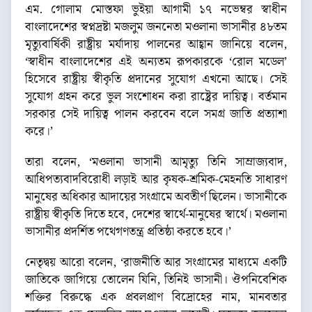
এম. গোলাম মোস্তফা ভুইয়া আগামী ১৭ নভেম্বর স্বাধীন
বাংলাদেশের স্বপ্নদ্রষ্টা মজলুম জননেতা মওলানা ভাসানীর ৪৮তম
মৃত্যুবার্ষিকী রাষ্ট্রীয় মর্যাদায় পালনের আহ্বান জানিয়ে বলেন,
‘স্বাধীন বাংলাদেশের এই অন্যতম রূপকারকে ‘রোল মডেল’
হিসেবে রাষ্ট্রীয় স্বীকৃতি প্রদানের সুযোগ এখনো আছে। সেই
সুযোগ গ্রহন করে ভুল সংশোধন করা রাষ্ট্রের দায়িত্ব। বর্তমান
সরকার সেই দায়িত্ব পালন করবেন বলে সমগ্র জাতি প্রত্যাশা
করে।’
তারা বলেন, ‘মওলানা ভাসানী আমৃত্যু তিনি সাম্রাজ্যবাদ,
আধিপত্যবাদবিরোধী লড়াই আর কৃষক-শ্রমিক-মেহনতি সাধারণ
মানুষের অধিকার আদায়ের সংগ্রামে অবতীর্ণ ছিলেন। ভাসানীকে
রাষ্ট্রীয় স্বীকৃতি দিতে হবে, দেশের স্বার্থে-মানুষের স্বার্থে। মওলানা
ভাসানীর প্রদর্শিত পথেগণতন্ত্র প্রতিষ্ঠা করতে হবে।’
নেতৃদ্বয় আরো বলেন, ‘রাজনীতি আর সংগ্রামের মাধ্যমে একটি
জাতিকে জাগিয়ে তোলেন যিনি, তিনিই ভাসানী। ঔপনিবেশিক
শক্তির বিরুদ্ধে এক প্রবলপ্রাণ বিদ্রোহের নাম, মানবতার