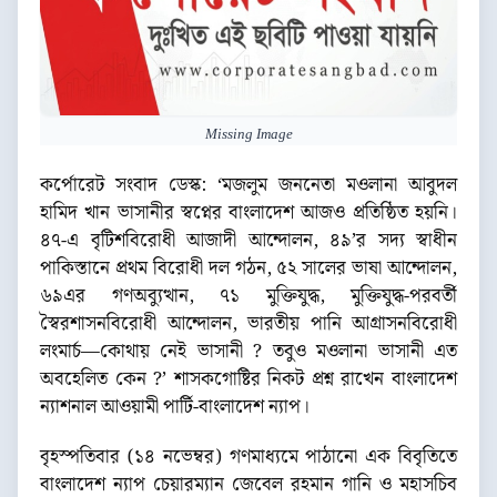
Missing Image
কর্পোরেট সংবাদ ডেস্ক: ‘মজলুম জননেতা মওলানা আবুদল
হামিদ খান ভাসানীর স্বপ্নের বাংলাদেশ আজও প্রতিষ্ঠিত হয়নি।
৪৭-এ বৃটিশবিরোধী আজাদী আন্দোলন, ৪৯’র সদ্য স্বাধীন
পাকিস্তানে প্রথম বিরোধী দল গঠন, ৫২ সালের ভাষা আন্দোলন,
৬৯এর গণঅব্যুত্থান, ৭১ মুক্তিযুদ্ধ, মুক্তিযুদ্ধ-পরবর্তী
স্বৈরশাসনবিরোধী আন্দোলন, ভারতীয় পানি আগ্রাসনবিরোধী
লংমার্চ—কোথায় নেই ভাসানী ? তবুও মওলানা ভাসানী এত
অবহেলিত কেন ?’ শাসকগোষ্টির নিকট প্রশ্ন রাখেন বাংলাদেশ
ন্যাশনাল আওয়ামী পার্টি-বাংলাদেশ ন্যাপ।
বৃহস্পতিবার (১৪ নভেম্বর) গণমাধ্যমে পাঠানো এক বিবৃতিতে
বাংলাদেশ ন্যাপ চেয়ারম্যান জেবেল রহমান গানি ও মহাসচিব