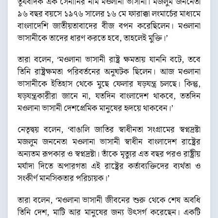
তূর্যবাদক এক সেনানির নাম মওলানা ভাসানী। মজলুম জননেতা
৯৬ বছর বয়সে ১৯৭৬ সালের ১৬ মে ফারাক্কা লংমার্চের মাধ্যমে
বাংলাদেশি জাতীয়তাবাদের বীজ বপন করেছিলেন। মওলানা
ভাসানীকে তাদের ধারণ করতে হবে, তাহলেই মুক্তি।’
তারা বলেন, ‘মওলানা ভাসানী রাষ্ট্র ক্ষমতায় যাননি বটে, তবে
তিনি রাষ্ট্রক্ষমতা পরিবর্তনের অনুঘটক ছিলেন। আজ মওলানা
ভাসানীকে ইতিহাস থেকে মুছে ফেলার ষড়যন্ত্র চলছে। কিন্তু,
ষড়যন্ত্রকারীরা জানে না, যতদিন বাংলাদেশ থাকবে, ততদিন
মওলানা ভাসানী দেশপ্রেমিক মানুষের হৃদয়ে থাকবেন।’
নেতৃদ্বয় বলেন, ‘বাঙালি জাতির স্বাধীনতা সংগ্রামের স্বপ্নদ্রষ্টা
মজলুম জননেতা মওলানা ভাসানী স্বাধীন বাংলাদেশ রাষ্ট্রের
অন্যতম রূপকার ও স্বপ্নদ্রষ্টা। তাঁকে মৃত্যুর এত বছর পরও রাষ্ট্রীয়
মর্যাদা দিতে অপারগতা এই রাষ্ট্রের কর্তাব্যক্তিদের ব্যর্থতা ও
সংকীর্ণ মানসিকতার পরিচায়ক।’
তারা বলেন, ‘মওলানা ভাসানী জীবনের শুরু থেকে শেষ অবধি
তিনি দেশ, মাটি আর মানুষের জন্য উৎসর্গ করেছেন। একটি