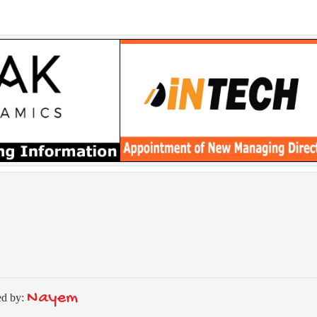
Nayem
ed by: