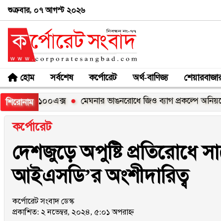
শুক্রবার, ০৭ আগস্ট ২০২৬
হোম
সর্বশেষ
কর্পোরেট
অর্থ-বাণিজ্য
শেয়ারবাজা
ি সি১০০এক্স
মেঘনার ভাঙনরোধে জিও ব্যাগ প্রকল্পে অনিয়মের অভি
শিরোনাম
কর্পোরেট
দেশজুড়ে অপুষ্টি প্রতিরোধে 
আইএসডি’র অংশীদারিত্ব
কর্পোরেট সংবাদ ডেস্ক
প্রকাশিত: ২ নভেম্বর, ২০২৪, ৫:০১ অপরাহ্ন