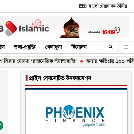
বাংলা টেক্সট কনভার্টার
াইল
তথ্য-প্রযুক্তি
খেলাধুলা
বিনোদন
োষণা ‘রাজনৈতিক স্ট্যান্ডবাজি’
বন্যায় ক্ষতিগ্রস্ত ১০০ পরিবারকে নতু
▐
প্রাইস সেনসেটিভ ইনফরমেশন