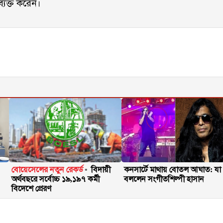
ব্যক্ত করেন।
বোয়েসেলের নতুন রেকর্ড
বিদায়ী
কনসার্টে মাথায় বোতল আঘাত: যা
অর্থবছরে সর্বোচ্চ ১৯,১৯৭ কর্মী
বললেন সংগীতশিল্পী হাসান
বিদেশে প্রেরণ