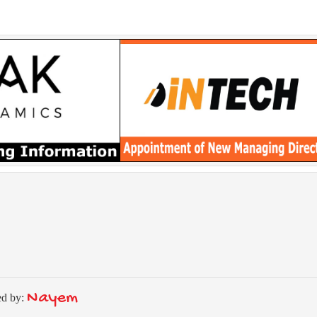
Nayem
ed by: