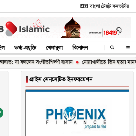
বাংলা টেক্সট কনভার্টার
াইল
তথ্য-প্রযুক্তি
খেলাধুলা
বিনোদন
া বললেন সংগীতশিল্পী হাসান
নোয়াখালীতে তিন হত্যা মামলার আসামি 
▐
প্রাইস সেনসেটিভ ইনফরমেশন