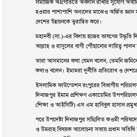
সমাজিক অগ্রগতিতে অবদান রাখার সুযোগ অবারিত হয়
হওয়ার পাশাপাশি অন্যদের মাঝেও অর্জিত জ্ঞান
দেশের উন্নয়নকে ত্বরান্বিত করে।
মহানবী (সা.)-এর বিদায় হজের ভাষণের উদ্ধৃতি 
আল্লাহ ও রাসুলের বাণী পৌঁছানোর দায়িত্ব পালন
তারা আসমানের কথা যেমন বলেন, তেমনি জমিন
কথাও বলেন। ইমামরা দুর্নীতি প্রতিরোধ ও দেশপ্
ইসলামিক ফাউন্ডেশন রংপুরের বিভাগীয় পরিচালক
দিনাজপুর ইমাম প্রশিক্ষণ একাডেমির উপপরিচা
(শিক্ষা ও আইসিটি) এস এম হাবিবুল হাসান প্রমুখ
পরে উপদেষ্টা দিনাজপুর সম্মিলিত কওমী পরি
ও উমরাহ বিষয়ক আলোচনা সভায় প্রধান অতিথি 