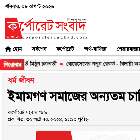
শনিবার, ০৮ আগস্ট ২০২৬
হোম
সর্বশেষ
কর্পোরেট
অর্থ-বাণিজ্য
শেয়ারবাজা
র্তি মিঠুন চক্রবর্তী
বোয়েসেলের নতুন রেকর্ড - বিদায়ী অর্থবছরে সর
শিরোনাম
ধর্ম-জীবন
ইমামগণ সমাজের অন্যতম চালিক
কর্পোরেট সংবাদ ডেস্ক
প্রকাশিত: ৩০ অক্টোবর, ২০২৪, ১১:১০ পূর্বাহ্ন