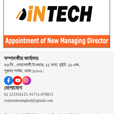
সম্পাদকীয় কার্যালয়
৫৫/বি , নোয়াখালী টাওয়ার, ১১ তলা, সুইট: ১১-এফ,
পুরানা পল্টন, ঢাকা ১০০০।
যোগাযোগ
02 223354125, 01711-076815
corporatesangbad@gmail.com