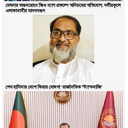
মেঘনার ভাঙনরোধে জিও ব্যাগ প্রকল্পে অনিয়মের অভিযোগ, নদীরকূলে
এলাকাবাসীর মানববন্ধন
শেখ হাসিনার দেশে ফিরার ঘোষণা ‘রাজনৈতিক স্ট্যান্ডবাজি’