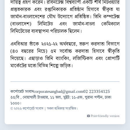
দায়িত্ব গ্রহণ করেন। রবিনটেক্স বিশ্বব্যাপী একটি শীর্ষ নিটওয়্যার
প্রস্তুতকারক এবং রপ্তানিকারক প্রতিষ্ঠান হিসাবে স্বীকৃত যা
জার্মান-বাংলাদেশের যৌথ উদ্যোগে প্রতিষ্ঠিত। তিনি কম্পটেক্স
(বাংলাদেশ) লিমিটেড এবং জার্মান-বাংলা কেমিক্যাল
লিমিটেডের ব্যবস্থাপনা পরিচালক ছিলেন।
এনবিআর তাঁকে ২০২১-২২ অর্থবছরে, তরুণ করদাতা বিভাগে
(৪০ বছরের নিচে) ৫ম সর্বোচ্চ করদাতা হিসাবে স্বীকৃতি
দিয়েছে। এছাড়াও তিনি ব্যাংকিং, লজিস্টিকস এবং প্রোপার্টি
মার্কেটের মতো বিভিন্ন শিল্পে জড়িত।
কর্পোরেট সংবাদ
corporatesangbad@gmail.com
02 223354125
৫৫/বি , নোয়াখালী টাওয়ার, ১১ তলা, সুইট: ১১-এফ, পুরানা পল্টন, ঢাকা
১০০০।
© ২০২৬ কর্পোরেট সংবাদ | সকল অধিকার সংরক্ষিত।
🖨️ Print-friendly version