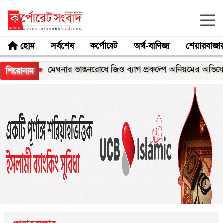
হোম
সর্বশেষ
কর্পোরেট
অর্থ-বাণিজ্য
শেয়ারবাজা
স
মেঘনার ভাঙনরোধে জিও ব্যাগ প্রকল্পে অনিয়মের অভিযোগ, নদীর
শিরোনাম