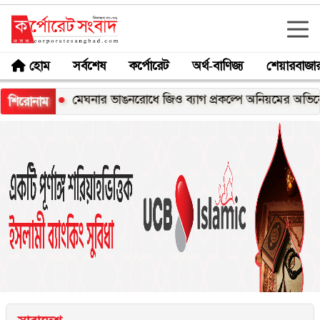
হোম
সর্বশেষ
কর্পোরেট
অর্থ-বাণিজ্য
শেয়ারবাজা
্স
মেঘনার ভাঙনরোধে জিও ব্যাগ প্রকল্পে অনিয়মের অভিযোগ, নদীর
শিরোনাম