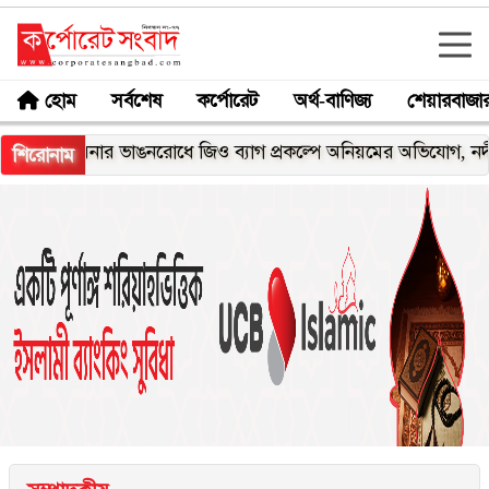
হোম
সর্বশেষ
কর্পোরেট
অর্থ-বাণিজ্য
শেয়ারবাজা
েঘনার ভাঙনরোধে জিও ব্যাগ প্রকল্পে অনিয়মের অভিযোগ, নদীরকূলে এল
শিরোনাম