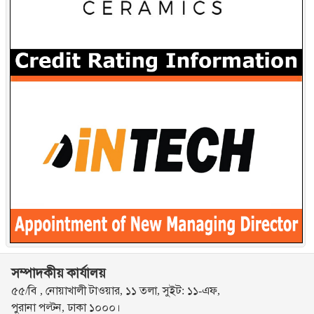
সম্পাদকীয় কার্যালয়
৫৫/বি , নোয়াখালী টাওয়ার, ১১ তলা, সুইট: ১১-এফ,
পুরানা পল্টন, ঢাকা ১০০০।