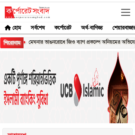
হোম
সর্বশেষ
কর্পোরেট
অর্থ-বাণিজ্য
শেয়ারবাজা
্স
মেঘনার ভাঙনরোধে জিও ব্যাগ প্রকল্পে অনিয়মের অভিযোগ, নদীর
শিরোনাম