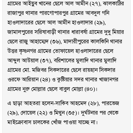
গ্রামের আইয়ুব খানের ছেলে আল আমীন (২৭), ঝালকাঠির
রাজাপুর থানার পারগোপারপুর গ্রামের আবদুল গনি
হাওলাদারের ছেলে আল আমীন হাওলাদার (২৯),
জামালপুরের সরিষাবাড়ী থানার ধারাবর্ষা গ্রামের দুদু মিয়ার
ছেলে রাজু আহাম্মেদ (৩৬), মাদারীপুরের কালকিনি থানার
উত্তর কৃষ্ণনগর গ্রামের তোফায়েল হাওলাদারের ছেলে
আব্দুল আউয়াল (৩৭), বরিশালের মুলাদি থানার মুলাদি
গ্রামের মো. মজিবর সিকদারের ছেলে রায়হান সিকদার
ওরফে আরিয়ান (২৪) ও কুষ্টিয়ার সদর থানার খাজানগর
গ্রামের নুরু মোল্লার ছেলে বাবুল মোল্লা (৪০)।
এ ছাড়া আহতরা হলেন-সাকিব আহমেদ (২৮), পারভেজ
(২৯), দোয়েল (২২) ও মিথুন (৩৫)। দুর্ঘটনার পর থেকে
মাইক্রোবাস চালকের খোঁজ পাওয়া যাচ্ছে না।