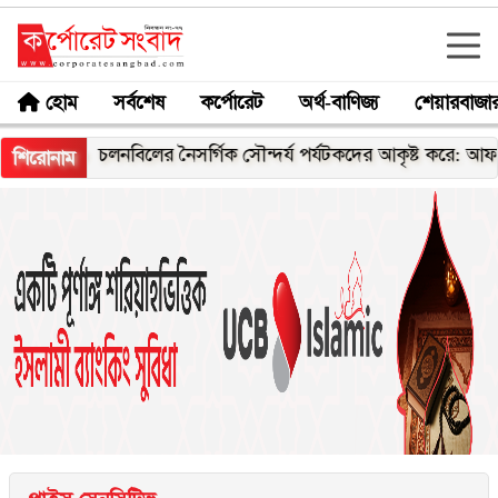
হোম
সর্বশেষ
কর্পোরেট
অর্থ-বাণিজ্য
শেয়ারবাজা
চলনবিলের নৈসর্গিক সৌন্দর্য পর্যটকদের আকৃষ্ট করে: আফরোজা খা
শিরোনাম