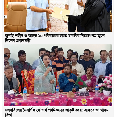
জুলাই শহীদ ও আহত ১০ পরিবারের হাতে চাকরির নিয়োগপত্র তুলে
দিলেন প্রধানমন্ত্রী
চলনবিলের নৈসর্গিক সৌন্দর্য পর্যটকদের আকৃষ্ট করে: আফরোজা খানম
রিতা