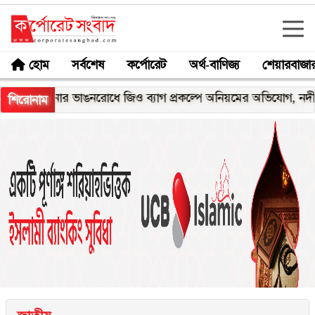
হোম
সর্বশেষ
কর্পোরেট
অর্থ-বাণিজ্য
শেয়ারবাজা
েঘনার ভাঙনরোধে জিও ব্যাগ প্রকল্পে অনিয়মের অভিযোগ, নদীরকূলে এল
শিরোনাম