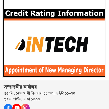
সম্পাদকীয় কার্যালয়
৫৫/বি , নোয়াখালী টাওয়ার, ১১ তলা, সুইট: ১১-এফ,
পুরানা পল্টন, ঢাকা ১০০০।