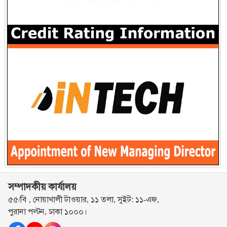
সম্পাদকীয় কার্যালয়
৫৫/বি , নোয়াখালী টাওয়ার, ১১ তলা, সুইট: ১১-এফ,
পুরানা পল্টন, ঢাকা ১০০০।