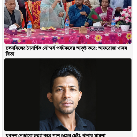
চলনবিলের নৈসর্গিক সৌন্দর্য পর্যটকদের আকৃষ্ট করে: আফরোজা খানম
রিতা
যুবদল নেতাকে হত্যা করে লাশ গুমের চেষ্টা, থানায় মামলা