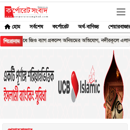
হোম
সর্বশেষ
কর্পোরেট
অর্থ-বাণিজ্য
শেয়ারবাজা
োধে জিও ব্যাগ প্রকল্পে অনিয়মের অভিযোগ, নদীরকূলে এলাকাবাসীর মা
শিরোনাম