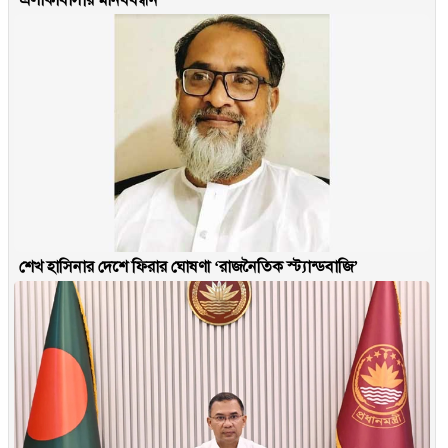
শেখ হাসিনার দেশে ফিরার ঘোষণা ‘রাজনৈতিক স্ট্যান্ডবাজি’