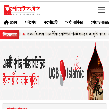
হোম
সর্বশেষ
কর্পোরেট
অর্থ-বাণিজ্য
শেয়ারবাজা
ত্রী
চলনবিলের নৈসর্গিক সৌন্দর্য পর্যটকদের আকৃষ্ট করে: আফরোজ
শিরোনাম