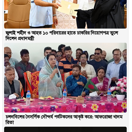
জুলাই শহীদ ও আহত ১০ পরিবারের হাতে চাকরির নিয়োগপত্র তুলে
দিলেন প্রধানমন্ত্রী
চলনবিলের নৈসর্গিক সৌন্দর্য পর্যটকদের আকৃষ্ট করে: আফরোজা খানম
রিতা