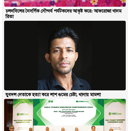
চলনবিলের নৈসর্গিক সৌন্দর্য পর্যটকদের আকৃষ্ট করে: আফরোজা খানম
রিতা
যুবদল নেতাকে হত্যা করে লাশ গুমের চেষ্টা, থানায় মামলা