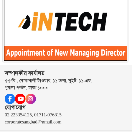
সম্পাদকীয় কার্যালয়
৫৫/বি , নোয়াখালী টাওয়ার, ১১ তলা, সুইট: ১১-এফ,
পুরানা পল্টন, ঢাকা ১০০০।
যোগাযোগ
02 223354125, 01711-076815
corporatesangbad@gmail.com