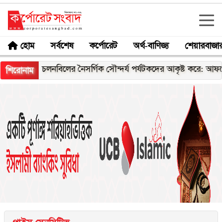
হোম
সর্বশেষ
কর্পোরেট
অর্থ-বাণিজ্য
শেয়ারবাজা
চলনবিলের নৈসর্গিক সৌন্দর্য পর্যটকদের আকৃষ্ট করে: আফরোজা খান
শিরোনাম