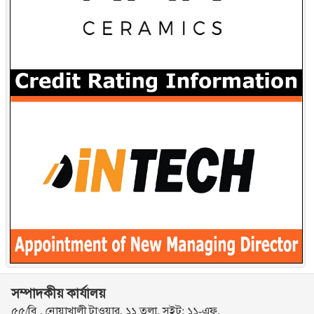
সম্পাদকীয় কার্যালয়
৫৫/বি , নোয়াখালী টাওয়ার, ১১ তলা, সুইট: ১১-এফ,