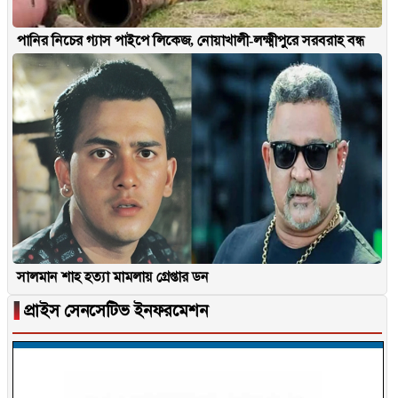
পানির নিচের গ্যাস পাইপে লিকেজ, নোয়াখালী-লক্ষ্মীপুরে সরবরাহ বন্ধ
সালমান শাহ হত্যা মামলায় গ্রেপ্তার ডন
▐
প্রাইস সেনসেটিভ ইনফরমেশন