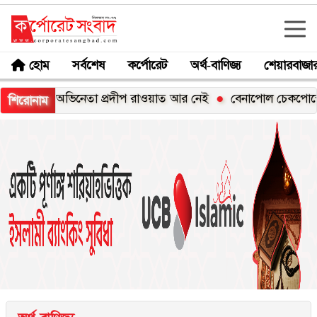
হোম
সর্বশেষ
কর্পোরেট
অর্থ-বাণিজ্য
শেয়ারবাজা
অভিনেতা প্রদীপ রাওয়াত আর নেই
বেনাপোল চেকপোস্টে স্বর্ণেবা
শিরোনাম