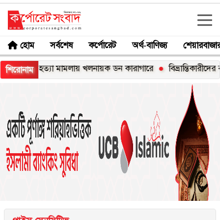
হোম
সর্বশেষ
কর্পোরেট
অর্থ-বাণিজ্য
শেয়ারবাজা
াহ হত্যা মামলায় খলনায়ক ডন কারাগারে
বিভ্রান্তিকারীদের ব্যাপারে স
শিরোনাম