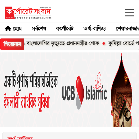
হোম
সর্বশেষ
কর্পোরেট
অর্থ-বাণিজ্য
শেয়ারবাজা
৬ বাংলাদেশির মৃত্যুতে প্রধানমন্ত্রীর শোক
কুমিল্লা বোর্ডে পাসের হার
শিরোনাম