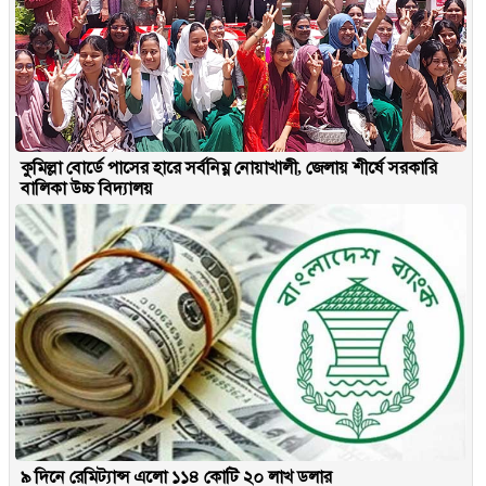
কুমিল্লা বোর্ডে পাসের হারে সর্বনিম্ন নোয়াখালী, জেলায় শীর্ষে সরকারি
বালিকা উচ্চ বিদ্যালয়
৯ দিনে রেমিট্যান্স এলো ১১৪ কোটি ২০ লাখ ডলার