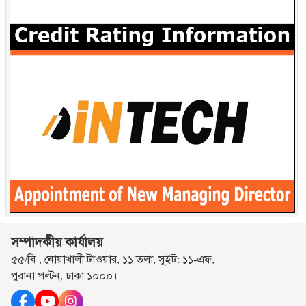
সম্পাদকীয় কার্যালয়
৫৫/বি , নোয়াখালী টাওয়ার, ১১ তলা, সুইট: ১১-এফ,
পুরানা পল্টন, ঢাকা ১০০০।