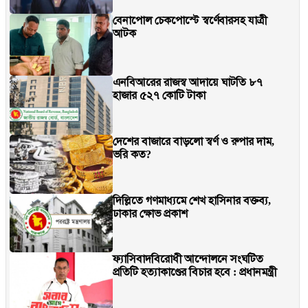
বেনাপোল চেকপোস্টে স্বর্ণেবারসহ যাত্রী
আটক
এনবিআরের রাজস্ব আদায়ে ঘাটতি ৮৭
হাজার ৫২৭ কোটি টাকা
দেশের বাজারে বাড়লো স্বর্ণ ও রুপার দাম,
ভরি কত?
দিল্লিতে গণমাধ্যমে শেখ হাসিনার বক্তব্য,
ঢাকার ক্ষোভ প্রকাশ
ফ্যাসিবাদবিরোধী আন্দোলনে সংঘটিত
প্রতিটি হত্যাকাণ্ডের বিচার হবে : প্রধানমন্ত্রী