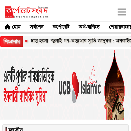
হোম
সর্বশেষ
কর্পোরেট
অর্থ-বাণিজ্য
শেয়ারবাজা
সতর্কতা
চালু হলো ‘জুলাই গণ-অভ্যুত্থান স্মৃতি জাদুঘর’: অনলাইনে 
শিরোনাম
▐
জাতীয়