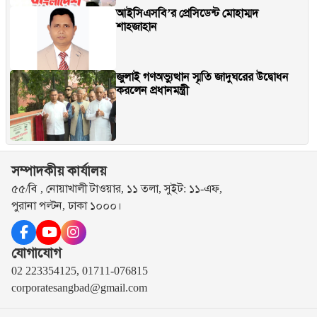
আইসিএসবি’র প্রেসিডেন্ট মোহাম্মদ
শাহজাহান
জুলাই গণঅভ্যুত্থান স্মৃতি জাদুঘরের উদ্বোধন
করলেন প্রধানমন্ত্রী
সম্পাদকীয় কার্যালয়
৫৫/বি , নোয়াখালী টাওয়ার, ১১ তলা, সুইট: ১১-এফ,
পুরানা পল্টন, ঢাকা ১০০০।
যোগাযোগ
02 223354125, 01711-076815
corporatesangbad@gmail.com