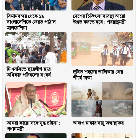
বিমানবন্দর থেকে ১৯
দেশের চিকিৎসা ব্যবস্থা আরো
বাংলাদেশিকে ফেরত পাঠাল
উন্নত করতে হবে : পররাষ্ট্রমন্ত্রী
মালয়েশিয়া
টিএসসিতে ছাত্রলীগ-ছাত্র
দূষিত শহরের তালিকায় ফের
অধিকার পরিষদের সংঘর্ষ
শীর্ষে ঢাকা
আমরা কারো সঙ্গে যুদ্ধ চাইনা :
আজও ঢাকার বায়ু অস্বাস্থ্যকর
প্রধানমন্ত্রী