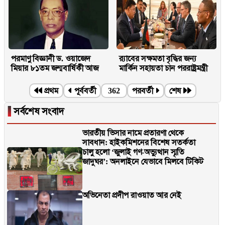
পরমাণু বিজ্ঞানী ড. ওয়াজেদ
র‌্যাবের সক্ষমতা বৃদ্ধির জন্য
মিয়ার ৮১তম জন্মবার্ষিকী আজ
মার্কিন সহায়তা চান পররাষ্ট্রমন্ত্রী
প্রথম
পূর্ববর্তী
362
পরবর্তী
শেষ
▐
সর্বশেষ সংবাদ
ভারতীয় ভিসার নামে প্রতারণা থেকে
সাবধান: হাইকমিশনের বিশেষ সতর্কতা
চালু হলো ‘জুলাই গণ-অভ্যুত্থান স্মৃতি
জাদুঘর’: অনলাইনে যেভাবে মিলবে টিকিট
অভিনেতা প্রদীপ রাওয়াত আর নেই