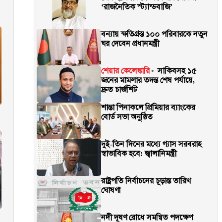
‘রাজনৈতিক স্ট্যান্ডবাজি’
বন্যায় ক্ষতিগ্রস্ত ১০০ পরিবারকে নতুন
ঘর দেবেন প্রধানমন্ত্রী
শেয়ার কেলেঙ্কারি
সাকিবসহ ১৫
জনের মামলার তদন্ত শেষ পর্যায়ে,
দ্রুত চার্জশিট
শান্তা পিনাকলে প্রিমিয়ার ব্যাংকের
বোর্ড সভা অনুষ্ঠিত
দুই-তিন দিনের মধ্যে গ্যাস সরবরাহ
স্বাভাবিক হবে: জ্বালানিমন্ত্রী
রাষ্ট্রপতি নির্বাচনের চূড়ান্ত তারিখ
ঘোষণা
নদী দূষণ রোধে সমন্বিত পদক্ষেপ