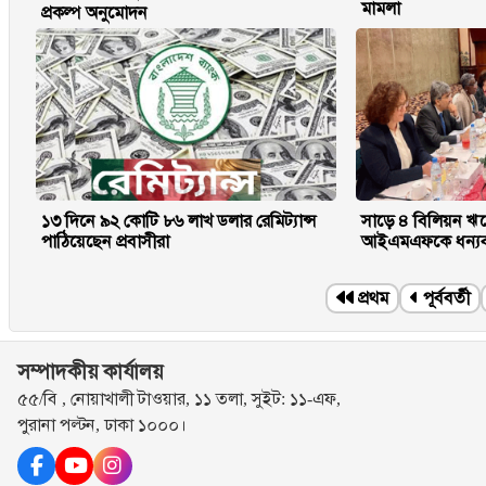
মামলা
প্রকল্প অনুমোদন
১৩ দিনে ৯২ কো‌টি ৮৬ লাখ ডলার রেমিট্যান্স
সাড়ে ৪ বিলিয়ন ঋণ
পাঠিয়েছেন প্রবাসীরা
আইএমএফকে ধন্যব
প্রথম
পূর্ববর্তী
সম্পাদকীয় কার্যালয়
৫৫/বি , নোয়াখালী টাওয়ার, ১১ তলা, সুইট: ১১-এফ,
পুরানা পল্টন, ঢাকা ১০০০।