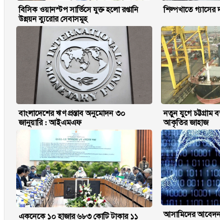
বিসিক ওয়ানস্টপ সার্ভিসে যুক্ত হলো রপ্তানি
শিল্পখাতে গ্যাসের দ
উন্নয়ন ব্যুরোর সেবাসমূহ
বাংলাদেশের ঋণ প্রস্তাব অনুমোদন ৩০
নতুন যুগে চট্টগ্রাম
জানুয়ারি : আইএমএফ
আকৃতির জাহাজ
আসামিদের আবেদন খ
একনেকে ১০ হাজার ৬৮৩ কোটি টাকার ১১