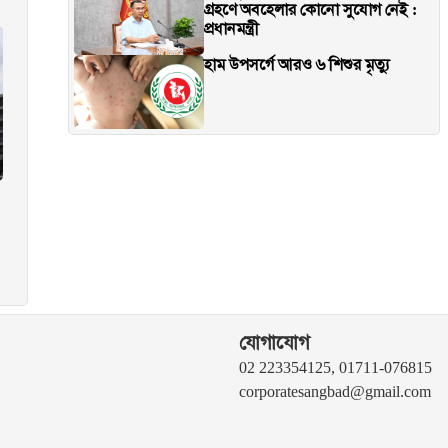
গ্রহণে অবহেলার কোনো সুযোগ নেই :
প্রধানমন্ত্রী
হাম উপসর্গে আরও ৬ শিশুর মৃত্যু
যোগাযোগ
02 223354125, 01711-076815
corporatesangbad@gmail.com