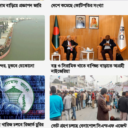
াম বাড়িয়ে প্রজ্ঞাপন জারি
দেশে কমেছে কোটিপতির সংখ্যা
 বন্দর, ঢুকবে যেকোনো
বস্ত্র ও সিরামিক খাতে বাণিজ্য বাড়াতে আগ্রহী
নাইজেরিয়া
ারিজ চলবে রিজার্ভ চুরির
ভোট গ্রহণ চলছে বেনাপোল সিএন্ডএফ এজেন্ট