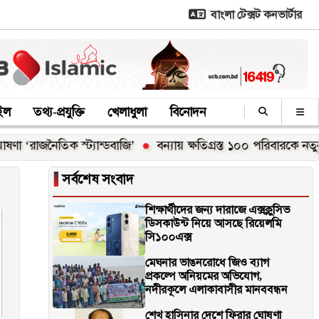
বাংলা টেক্সট কনভার্টার
াইল
তথ্য-প্রযুক্তি
খেলাধুলা
বিনোদন
জনৈতিক স্ট্যান্ডবাজি’
বন্যায় ক্ষতিগ্রস্ত ১০০ পরিবারকে নতুন ঘর দেবে
▐
সর্বশেষ সংবাদ
শিক্ষার্থীদের জন্য দারাজে এক্সক্লুসিভ
ডিসকাউন্ট নিয়ে আসছে রিয়েলমি
সি১০০এক্স
মেঘনার ভাঙনরোধে জিও ব্যাগ
প্রকল্পে অনিয়মের অভিযোগ,
নদীরকূলে এলাকাবাসীর মানববন্ধন
শেখ হাসিনার দেশে ফিরার ঘোষণা