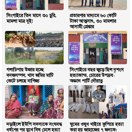
সিংগাইরে তিন মাসে ৩০ চুরি,
প্রতারণার মাধ্যমে ৬০ কোটি
মামলা মাত্র দুই!
টাকা আত্মসাৎ, ৩০ মামলার
আসামী গ্রেপ্তার
গলাচিপায় উজার হচ্ছে
সিংগাইরে বছর জুড়ে ছিল নৃশংস
বনজসম্পদ, খাস জমির মাটি
হত্যাকান্ড, চোরের উপদ্রব-
কেটে চলছে বাণিজ্য
অজ্ঞান পার্টি দৌরাত্ন
নড়াইলে ইউপি সদস্যকে সংঘবদ্ধ
ঘুমের ওষুধ খাইয়ে কুপিয়ে হত্যা
ধর্ষণের পর মুখে বিষ ঢেলে হত্যা
করা হয় জাহাজের ৭ জনকে: