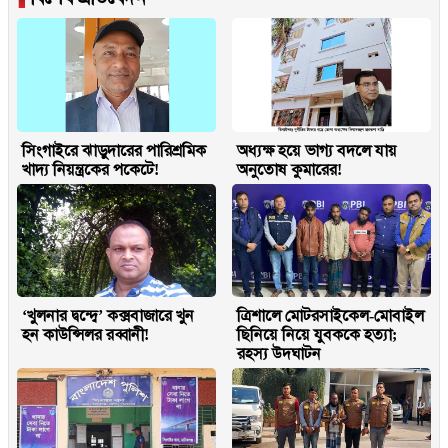
সিংগাইরে ঝাড়ুদারের পারিশ্রমিক
অধ্যক্ষ হয়ে ভাগ্য বদলে যায়
খাদ্য নিয়ন্ত্রকের পকেটে!
অনুতোষ কুমারের!
‘খুলনার দ্বন্দ্বে’ কক্সবাজারে খুন
ত্রিশালে মোটরসাইকেল-মোবাইল
হন কাউন্সিলর রব্বানী!
ছিনিয়ে নিয়ে যুবককে হত্যা;
রহস্য উদ্ঘাটন