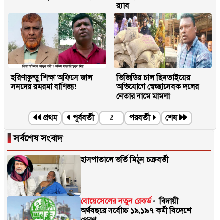
র‍্যাব
হরিণাকুন্ডু শিক্ষা অফিসে জাল
ভিজিডির চাল ছিনতাইয়ের
সনদের রমরমা বাণিজ্য!
অভিযোগে স্বেচ্ছাসেবক দলের
নেতার নামে মামলা
প্রথম
পূর্ববর্তী
2
পরবর্তী
শেষ
▐
সর্বশেষ সংবাদ
হাসপাতালে ভর্তি মিঠুন চক্রবর্তী
বোয়েসেলের নতুন রেকর্ড
বিদায়ী
অর্থবছরে সর্বোচ্চ ১৯,১৯৭ কর্মী বিদেশে
প্রেরণ