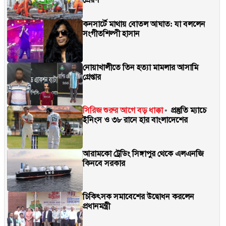
কনসার্টে মাথায় বোতল আঘাত: যা বললেন
সংগীতশিল্পী হাসান
নোয়াখালীতে তিন হত্যা মামলার আসামি
গ্রেপ্তার
সিরিজ শুরুর আগে বড় ধাক্কা
প্রস্তুতি ম্যাচে
ইনিংস ও ৩৮ রানে হার বাংলাদেশের
আরামকো ট্রেডিং সিঙ্গাপুর থেকে এলএনজি
কিনবে সরকার
চিকিৎসক সমাবেশের উদ্বোধন করলেন
প্রধানমন্ত্রী