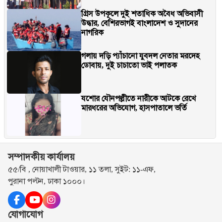
গ্রিস উপকূলে দুই শতাধিক অবৈধ অভিবাসী
উদ্ধার, বেশিরভাগই বাংলাদেশ ও সুদানের
নাগরিক
গলায় দড়ি প্যাঁচানো যুবদল নেতার মরদেহ
ডোবায়, দুই চাচাতো ভাই পলাতক
যশোর যৌনপল্লীতে নারীকে আটকে রেখে
মারধরের অভিযোগ, হাসপাতালে ভর্তি
সম্পাদকীয় কার্যালয়
৫৫/বি , নোয়াখালী টাওয়ার, ১১ তলা, সুইট: ১১-এফ,
পুরানা পল্টন, ঢাকা ১০০০।
যোগাযোগ