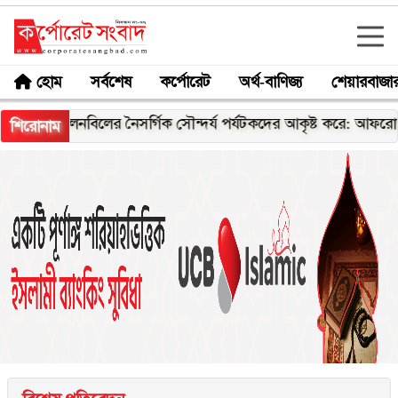
হোম
সর্বশেষ
কর্পোরেট
অর্থ-বাণিজ্য
শেয়ারবাজা
চলনবিলের নৈসর্গিক সৌন্দর্য পর্যটকদের আকৃষ্ট করে: আফরোজা খানম র
শিরোনাম