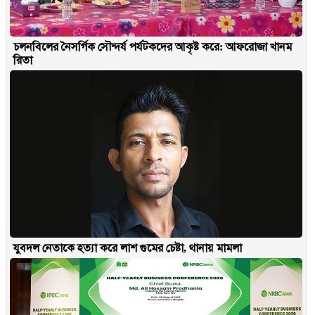
চলনবিলের নৈসর্গিক সৌন্দর্য পর্যটকদের আকৃষ্ট করে: আফরোজা খানম
রিতা
যুবদল নেতাকে হত্যা করে লাশ গুমের চেষ্টা, থানায় মামলা