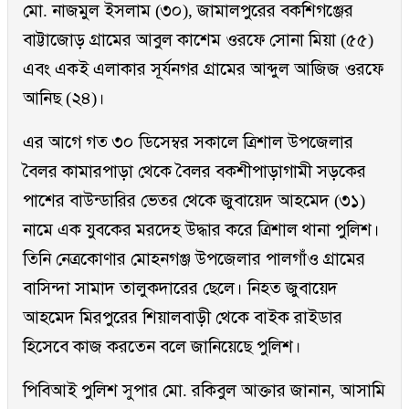
মো. নাজমুল ইসলাম (৩০), জামালপুরের বকশিগঞ্জের
বাট্টাজোড় গ্রামের আবুল কাশেম ওরফে সোনা মিয়া (৫৫)
এবং একই এলাকার সূর্যনগর গ্রামের আব্দুল আজিজ ওরফে
আনিছ (২৪)।
এর আগে গত ৩০ ডিসেম্বর সকালে ত্রিশাল উপজেলার
বৈলর কামারপাড়া থেকে বৈলর বকশীপাড়াগামী সড়কের
পাশের বাউন্ডারির ভেতর থেকে জুবায়েদ আহমেদ (৩১)
নামে এক যুবকের মরদেহ উদ্ধার করে ত্রিশাল থানা পুলিশ।
তিনি নেত্রকোণার মোহনগঞ্জ উপজেলার পালগাঁও গ্রামের
বাসিন্দা সামাদ তালুকদারের ছেলে। নিহত জুবায়েদ
আহমেদ মিরপুরের শিয়ালবাড়ী থেকে বাইক রাইডার
হিসেবে কাজ করতেন বলে জানিয়েছে পুলিশ।
পিবিআই পুলিশ সুপার মো. রকিবুল আক্তার জানান, আসামি