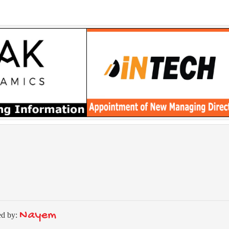
Nayem
ed by: