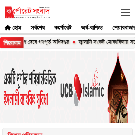
হোম
সর্বশেষ
কর্পোরেট
অর্থ-বাণিজ্য
শেয়ারবাজা
গ দেবে গণপূর্ত অধিদপ্তর
জ্বালানি সংকট মোকাবিলায় সর্বোচ্চ চেষ্টা চ
শিরোনাম