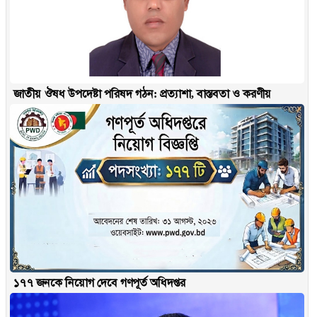
জাতীয় ঔষধ উপদেষ্টা পরিষদ গঠন: প্রত্যাশা, বাস্তবতা ও করণীয়
১৭৭ জনকে নিয়োগ দেবে গণপূর্ত অধিদপ্তর