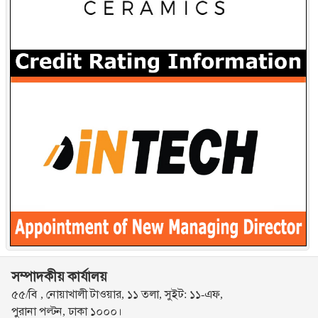
সম্পাদকীয় কার্যালয়
৫৫/বি , নোয়াখালী টাওয়ার, ১১ তলা, সুইট: ১১-এফ,
পুরানা পল্টন, ঢাকা ১০০০।