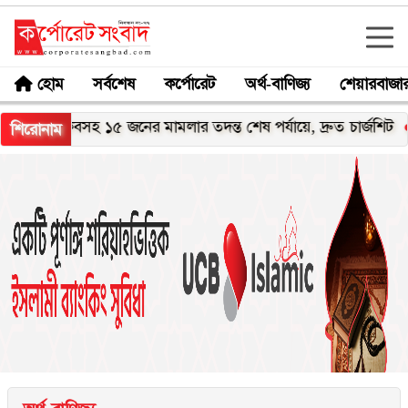
হোম
সর্বশেষ
কর্পোরেট
অর্থ-বাণিজ্য
শেয়ারবাজা
াকিবসহ ১৫ জনের মামলার তদন্ত শেষ পর্যায়ে, দ্রুত চার্জশিট
শান্তা প
শিরোনাম