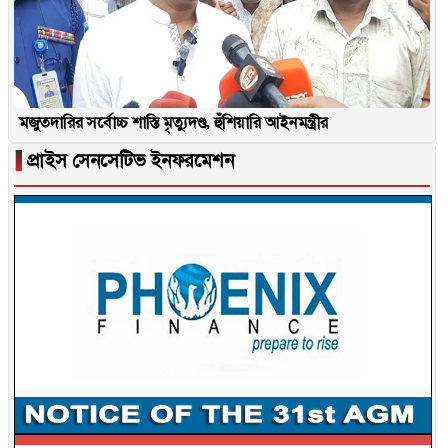
মজুতদারির সর্বোচ্চ শাস্তি মৃত্যুদণ্ড, হুঁশিয়ারি আইনমন্ত্রীর
▐
প্রাইস সেনসেটিভ ইনফরমেশন