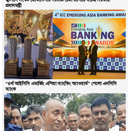
প্রধানমন্ত্রী
“৪র্থ আইসিসি এমার্জিং এশিয়া ব্যাংকিং অ্যাওয়ার্ড” পেলো এনসিসি
ব্যাংক