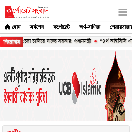
হোম
সর্বশেষ
কর্পোরেট
অর্থ-বাণিজ্য
শেয়ারবাজা
চেষ্টা চালিয়ে যাচ্ছে সরকার: প্রধানমন্ত্রী
“৪র্থ আইসিসি এমার্জিং এশ
শিরোনাম