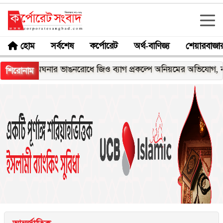
হোম
সর্বশেষ
কর্পোরেট
অর্থ-বাণিজ্য
শেয়ারবাজা
মেঘনার ভাঙনরোধে জিও ব্যাগ প্রকল্পে অনিয়মের অভিযোগ, নদীরকূলে 
শিরোনাম