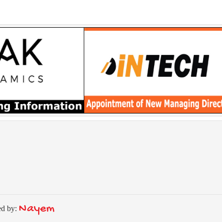
Nayem
ed by: