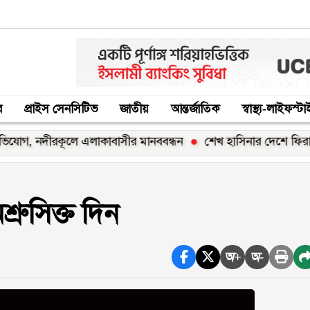
র
প্রাইস সেনসিটিভ
জাতীয়
আন্তর্জাতিক
স্বাস্থ্য-লাইফস্ট
নদীরকূলে এলাকাবাসীর মানববন্ধন
শেখ হাসিনার দেশে ফিরার ঘোষণা 
রুসিক্ত দিন
অ+
অ-