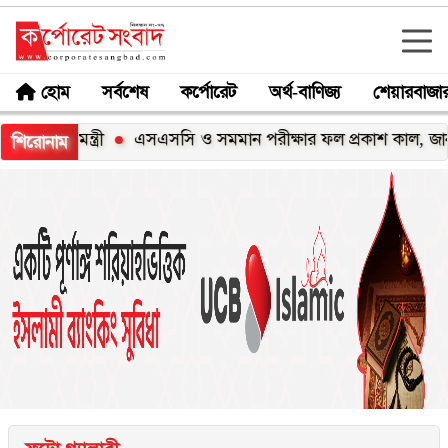
হোম
সর্বশেষ
কর্পোরেট
অর্থ-বাণিজ্য
শেয়ারবাজা
নমন্ত্রী
এসএসসি ও সমমান পরীক্ষার ফল প্রকাশ কাল, জানবেন যে
শিরোনাম