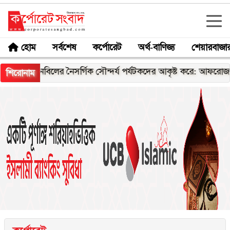
হোম
সর্বশেষ
কর্পোরেট
অর্থ-বাণিজ্য
শেয়ারবাজা
নবিলের নৈসর্গিক সৌন্দর্য পর্যটকদের আকৃষ্ট করে: আফরোজা খানম রিত
শিরোনাম