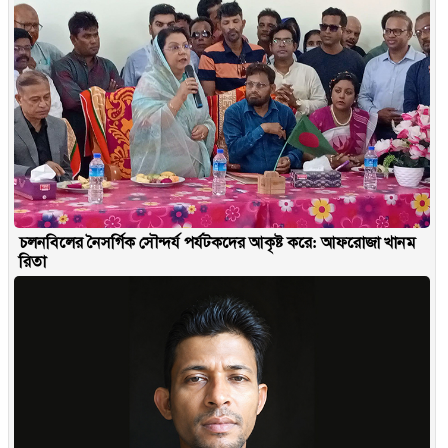
চলনবিলের নৈসর্গিক সৌন্দর্য পর্যটকদের আকৃষ্ট করে: আফরোজা খানম
রিতা