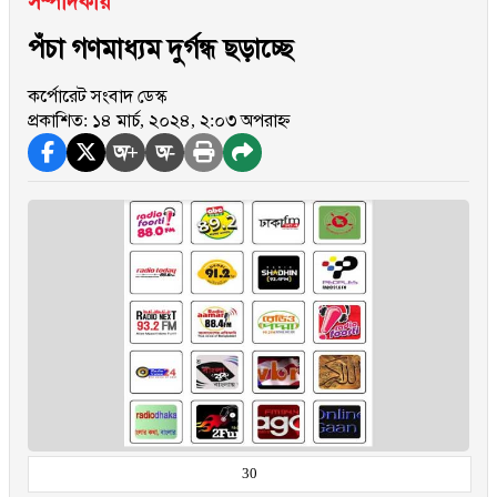
সম্পাদকীয়
পঁচা গণমাধ্যম দুর্গন্ধ ছড়াচ্ছে
কর্পোরেট সংবাদ ডেস্ক
প্রকাশিত: ১৪ মার্চ, ২০২৪, ২:০৩ অপরাহ্ন
অ+
অ-
30