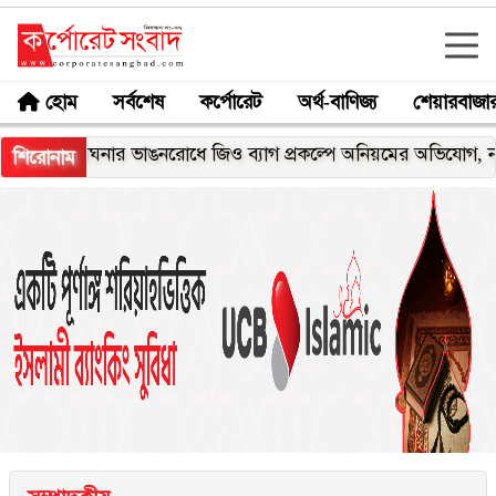
হোম
সর্বশেষ
কর্পোরেট
অর্থ-বাণিজ্য
শেয়ারবাজা
মেঘনার ভাঙনরোধে জিও ব্যাগ প্রকল্পে অনিয়মের অভিযোগ, নদীরকূলে এ
শিরোনাম