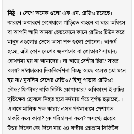
মিঠু ।।
দেশে অনেক গুলো এফ এম. রেডিও রয়েছে।
কারণে অকারণে বেখেয়ালে গাড়িতে বাহনে বা ঘরে অফিসে
বা আপনি আমি আমরা হেডফোনে কানে রেডিও টিউন করে
মানুষ এগুলোর ভেসে আসা শব্দ গুলো শোনেন। আশ্চর্য
হচ্ছে, এটা কোন দেশের জনগণের বা শ্রোতার? সামান্য
বোধগম্য হয় না আমাদের। না আছে দেশীয় চিন্তা? সতন্ত্র
বলয়? সম্প্রচারের দিকনির্দেশনা কিচ্ছু আছে বলেও তো মনে
হয় না? মুসলিম দেশের রেডিও? হিন্দু পাড়ার রেডিও?
বৌদ্ধ? খ্রিস্টান? নাকি নির্দিষ্ট কোথাকার? অধিকাংশ ই রুচির
দুর্ভিক্ষের ছোবলে নিহত হয়ে নর্দমায় পঁচে দুর্গন্ধ ছড়াচ্ছে..।
এখানে মালিক পক্ষ কারা? এসব গণমাধ্যমে পেশাগত
চাকরি করে কারা? কে পরিচালনা করে? অসংখ্য প্রশ্নের
উত্তর দিবেন কে! দিনে মাত্র ২৪ ঘন্টার প্রোগ্রাম সিডিউল