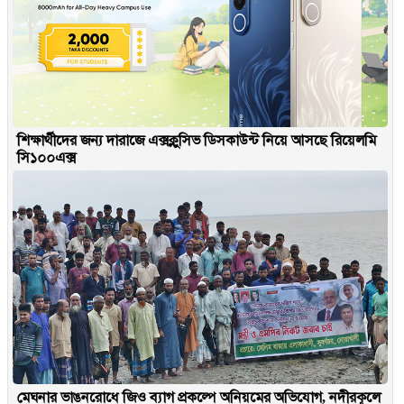
শিক্ষার্থীদের জন্য দারাজে এক্সক্লুসিভ ডিসকাউন্ট নিয়ে আসছে রিয়েলমি
সি১০০এক্স
মেঘনার ভাঙনরোধে জিও ব্যাগ প্রকল্পে অনিয়মের অভিযোগ, নদীরকূলে