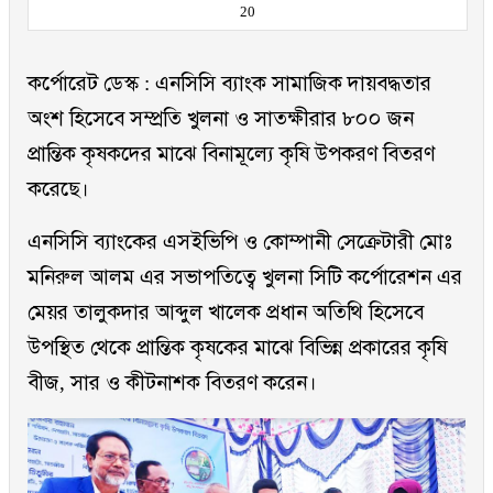
20
কর্পোরেট ডেস্ক : এনসিসি ব্যাংক সামাজিক দায়বদ্ধতার
অংশ হিসেবে সম্প্রতি খুলনা ও সাতক্ষীরার ৮০০ জন
প্রান্তিক কৃষকদের মাঝে বিনামূল্যে কৃষি উপকরণ বিতরণ
করেছে।
এনসিসি ব্যাংকের এসইভিপি ও কোম্পানী সেক্রেটারী মোঃ
মনিরুল আলম এর সভাপতিত্বে খুলনা সিটি কর্পোরেশন এর
মেয়র তালুকদার আব্দুল খালেক প্রধান অতিথি হিসেবে
উপস্থিত থেকে প্রান্তিক কৃষকের মাঝে বিভিন্ন প্রকারের কৃষি
বীজ, সার ও কীটনাশক বিতরণ করেন।