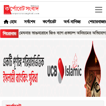
হোম
সর্বশেষ
কর্পোরেট
অর্থ-বাণিজ্য
শেয়ারবাজা
মেঘনার ভাঙনরোধে জিও ব্যাগ প্রকল্পে অনিয়মের অভিযোগ, নদীরকূ
শিরোনাম