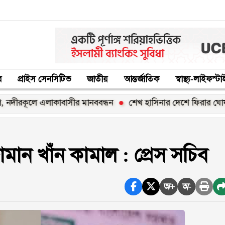
র
প্রাইস সেনসিটিভ
জাতীয়
আন্তর্জাতিক
স্বাস্থ্য-লাইফস্ট
লে এলাকাবাসীর মানববন্ধন
শেখ হাসিনার দেশে ফিরার ঘোষণা ‘রাজনৈত
মান খাঁন কামাল : প্রেস সচিব
অ+
অ-