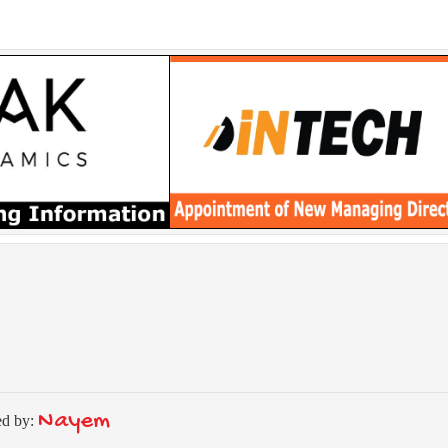
Nayem
ed by: