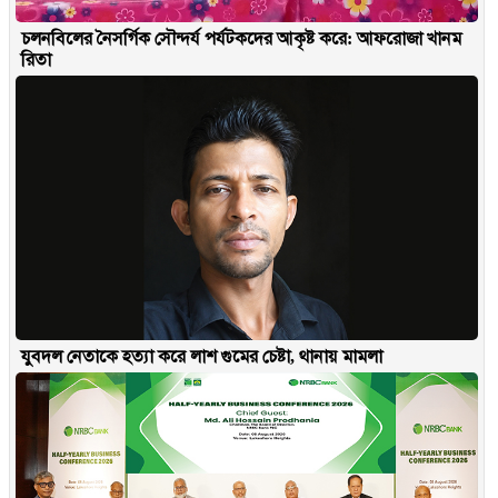
চলনবিলের নৈসর্গিক সৌন্দর্য পর্যটকদের আকৃষ্ট করে: আফরোজা খানম
রিতা
যুবদল নেতাকে হত্যা করে লাশ গুমের চেষ্টা, থানায় মামলা