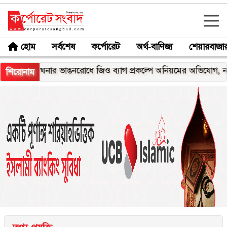
হোম
সর্বশেষ
কর্পোরেট
অর্থ-বাণিজ্য
শেয়ারবাজা
মেঘনার ভাঙনরোধে জিও ব্যাগ প্রকল্পে অনিয়মের অভিযোগ, নদীরকূলে 
শিরোনাম