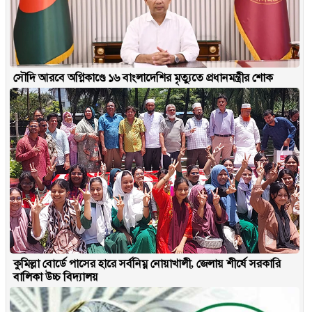
সৌদি আরবে অগ্নিকাণ্ডে ১৬ বাংলাদেশির মৃত্যুতে প্রধানমন্ত্রীর শোক
কুমিল্লা বোর্ডে পাসের হারে সর্বনিম্ন নোয়াখালী, জেলায় শীর্ষে সরকারি
বালিকা উচ্চ বিদ্যালয়