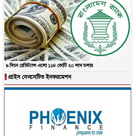
৯ দিনে রেমিট্যান্স এলো ১১৪ কোটি ২০ লাখ ডলার
▐
প্রাইস সেনসেটিভ ইনফরমেশন