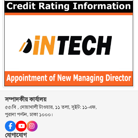
সম্পাদকীয় কার্যালয়
৫৫/বি , নোয়াখালী টাওয়ার, ১১ তলা, সুইট: ১১-এফ,
পুরানা পল্টন, ঢাকা ১০০০।
যোগাযোগ