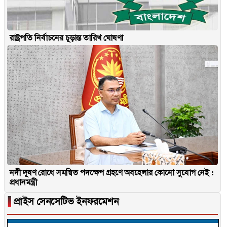
রাষ্ট্রপতি নির্বাচনের চূড়ান্ত তারিখ ঘোষণা
নদী দূষণ রোধে সমন্বিত পদক্ষেপ গ্রহণে অবহেলার কোনো সুযোগ নেই :
প্রধানমন্ত্রী
▐
প্রাইস সেনসেটিভ ইনফরমেশন