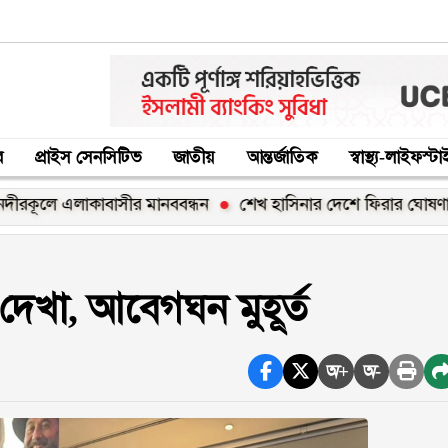
র
প্রাইস সেনসিটিভ
জাতীয়
আন্তর্জাতিক
স্বাস্থ্য-লাইফস্ট
র মানববন্ধন
শেখ হাসিনার দেশে ফিরার ঘোষণা ‘রাজনৈতিক স্ট্যান্ডব
েখা, আবেগঘন মুহূর্ত
অ+
অ-