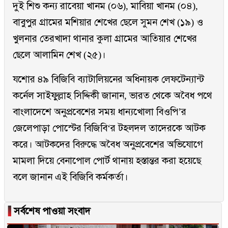
দুই শিশু কন্য রাবেয়া খানম (০৬), মাবিয়া খানম (০৪),
বাবুপুর গ্রামের মশিয়ার শেখের ছেলে সুমন শেখ (১৯) ও
খুলনার তেরখাদা থানার কুলা গ্রামের আতিয়ার শেখের
ছেলে আলামিন শেখ (২৫)।
যশোর ৪৯ বি‌জি‌বি ব্যাটালিয়নের অধিনায়ক লেফটেন্যান্ট
কর্নেল সাইফুল্লাহ সিদ্দিকী জানান, ভারত থেকে অবৈধ পথে
বাংলাদেশে অনুপ্রবেশের সময় ধান্যখোলা বিওপি’র
জেলেপাড়া পোস্টের বিজিবি‘র টহলদল তাদেরকে আটক
করে। আটকদের বিরুদ্ধে অবৈধ অনুপ্রবেশের অভিযোগে
মামলা দিয়ে বেনাপোল পোর্ট থানায় হস্তান্তর করা হয়েছে
বলে জানান এই বিজিবি কর্মকর্তা।
▐
সর্বশেষ পাওয়া সংবাদ