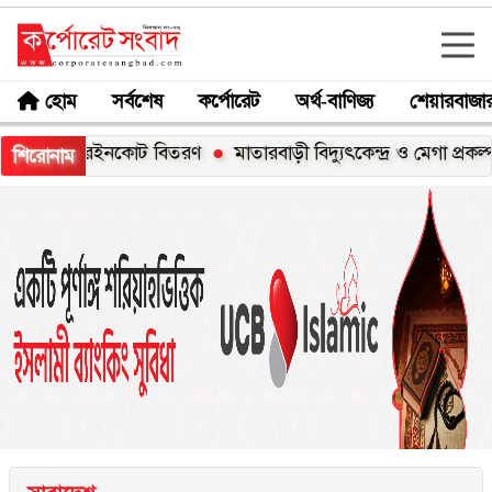
হোম
সর্বশেষ
কর্পোরেট
অর্থ-বাণিজ্য
শেয়ারবাজা
েশি রেইনকোট বিতরণ
মাতারবাড়ী বিদ্যুৎকেন্দ্র ও মেগা প্রকল্প পরিদর্শন
শিরোনাম