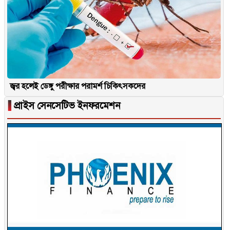
জ্বর হলেই ডেঙ্গু পরীক্ষার পরামর্শ চিকিৎসকদের
▐
প্রাইস সেনসেটিভ ইনফরমেশন