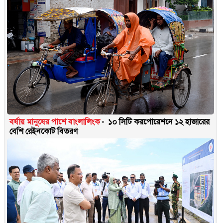
বর্ষায় মানুষের পাশে বাংলালিংক
১০ সিটি করপোরেশনে ১২ হাজারের
বেশি রেইনকোট বিতরণ