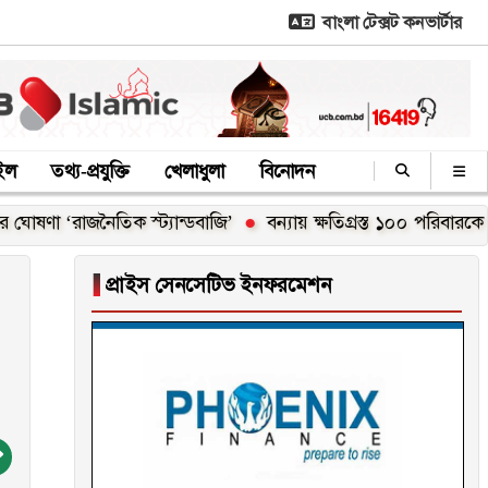
বাংলা টেক্সট কনভার্টার
াইল
তথ্য-প্রযুক্তি
খেলাধুলা
বিনোদন
াজনৈতিক স্ট্যান্ডবাজি’
বন্যায় ক্ষতিগ্রস্ত ১০০ পরিবারকে নতুন ঘর দে
▐
প্রাইস সেনসেটিভ ইনফরমেশন