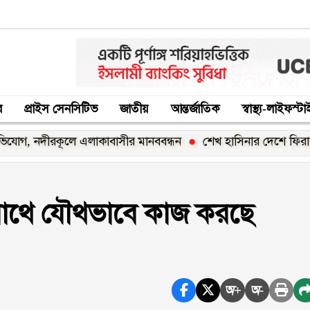
র
প্রাইস সেনসিটিভ
জাতীয়
আন্তর্জাতিক
স্বাস্থ্য-লাইফস্ট
দীরকূলে এলাকাবাসীর মানববন্ধন
শেখ হাসিনার দেশে ফিরার ঘোষণা ‘র
সাথে যৌথভাবে কাজ করছে
অ+
অ-