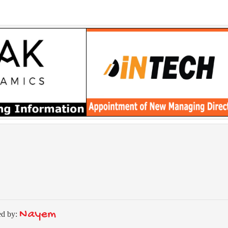
Nayem
ed by: