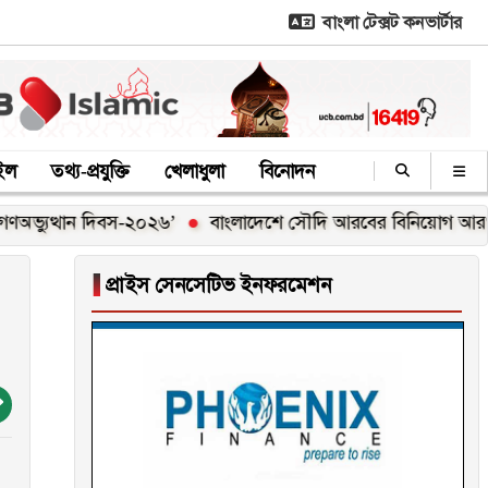
বাংলা টেক্সট কনভার্টার
াইল
তথ্য-প্রযুক্তি
খেলাধুলা
বিনোদন
্থান দিবস-২০২৬’
বাংলাদেশে সৌদি আরবের বিনিয়োগ আরও বাড়ানোর আহ্
▐
প্রাইস সেনসেটিভ ইনফরমেশন