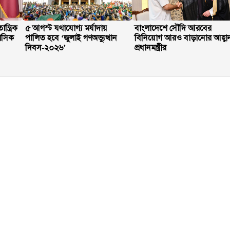
্ত্রিক
৫ আগস্ট যথাযোগ্য মর্যাদায়
বাংলাদেশে সৌদি আরবের
হাসিক
পালিত হবে ‘জুলাই গণঅভ্যুত্থান
বিনিয়োগ আরও বাড়ানোর আহ্বা
দিবস-২০২৬’
প্রধানমন্ত্রীর