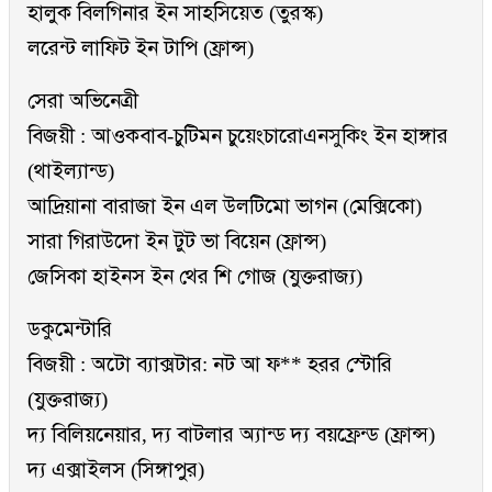
হালুক বিলগিনার ইন সাহসিয়েত (তুরস্ক)
লরেন্ট লাফিট ইন টাপি (ফ্রান্স)
সেরা অভিনেত্রী
বিজয়ী : আওকবাব-চুটিমন চুয়েংচারোএনসুকিং ইন হাঙ্গার
(থাইল্যান্ড)
আদ্রিয়ানা বারাজা ইন এল উলটিমো ভাগন (মেক্সিকো)
সারা গিরাউদো ইন টুট ভা বিয়েন (ফ্রান্স)
জেসিকা হাইনস ইন থের শি গোজ (যুক্তরাজ্য)
ডকুমেন্টারি
বিজয়ী : অটো ব্যাক্সটার: নট আ ফ** হরর স্টোরি
(যুক্তরাজ্য)
দ্য বিলিয়নেয়ার, দ্য বাটলার অ্যান্ড দ্য বয়ফ্রেন্ড (ফ্রান্স)
দ্য এক্সাইলস (সিঙ্গাপুর)