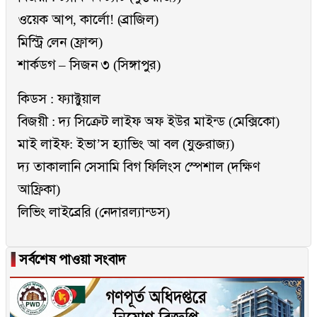
ওয়েক আপ, কার্লো! (ব্রাজিল)
মিস্ট্রি লেন (ফ্রান্স)
শার্কডগ – সিজন ৩ (সিঙ্গাপুর)
কিডস : ফ্যাক্টুয়াল
বিজয়ী : দ্য সিক্রেট লাইফ অফ ইউর মাইন্ড (মেক্সিকো)
মাই লাইফ: ইভা’স হ্যাভিং আ বল (যুক্তরাজ্য)
দ্য তাকালানি সেসামি বিগ ফিলিংস স্পেশাল (দক্ষিণ
আফ্রিকা)
লিভিং লাইব্রেরি (নেদারল্যান্ডস)
▐
সর্বশেষ পাওয়া সংবাদ