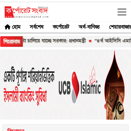
হোম
সর্বশেষ
কর্পোরেট
অর্থ-বাণিজ্য
শেয়ারবাজা
া চালিয়ে যাচ্ছে সরকার: প্রধানমন্ত্রী
“৪র্থ আইসিসি এমার্জিং এশিয়া ব
শিরোনাম