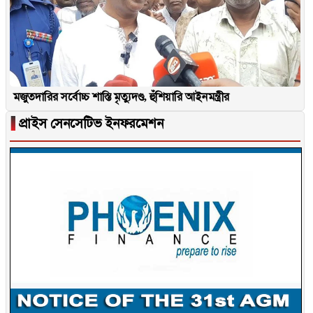
মজুতদারির সর্বোচ্চ শাস্তি মৃত্যুদণ্ড, হুঁশিয়ারি আইনমন্ত্রীর
▐
প্রাইস সেনসেটিভ ইনফরমেশন