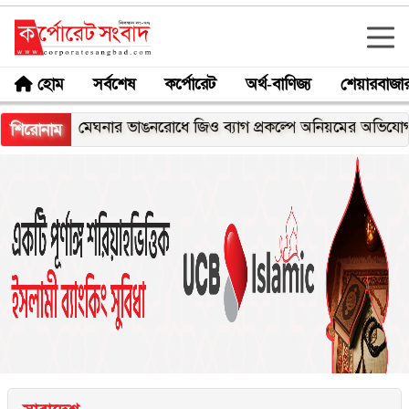
হোম
সর্বশেষ
কর্পোরেট
অর্থ-বাণিজ্য
শেয়ারবাজা
মেঘনার ভাঙনরোধে জিও ব্যাগ প্রকল্পে অনিয়মের অভিযোগ, নদীরকূ
শিরোনাম