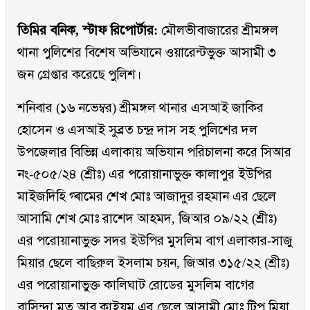
তিমির বনিক, স্টাফ রিপোর্টার:
মৌলভীবাজারের শ্রীমঙ্গল
থানা পুলিশের বিশেষ অভিযানে ওয়ারেন্টভুক্ত আসামী ৩
জন গ্রেপ্তার করেছে পুলিশ।
শনিবার (১৬ নভেম্বর) শ্রীমঙ্গল থানার এসআই জাকির
হোসেন ও এসআই সুব্রত চন্দ্র দাস সহ পুলিশের দল
উপজেলার বিভিন্ন এলাকায় অভিযান পরিচালনা করে সিআর
নং-৫০৫/২৪ (শ্রীঃ) এর পরোয়ানাভুক্ত কালাপুর ইউপির
মাইজদিহি গ্ৰামের শেখ মোঃ আজাদুর রহমান এর ছেলে
আসামি শেখ মোঃ রাশেদ আহমদ, জিআর ০৯/২২ (শ্রীঃ)
এর পরোয়ানাভুক্ত সদর ইউপির মুসলিম বাগ এলাকার-সাজু
মিয়ার ছেলে বাছিরুল ইসলাম চয়ন, জিআর ৩১৫/২২ (শ্রীঃ)
এর পরোয়ানাভুক্ত কালিঘাট রোডের মুসলিম বাগের
বাসিন্দা মৃত আবু কাইয়ুম এর ছেলে আসামী মোঃ টিপু মিয়া